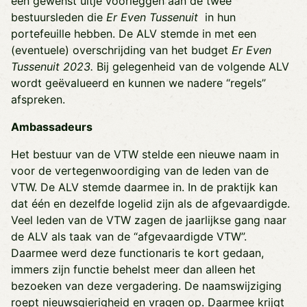
een gewenst uitje voorleggen aan de twee
bestuursleden die
Er Even Tussenuit
in hun
portefeuille hebben. De ALV stemde in met een
(eventuele) overschrijding van het budget
Er Even
Tussenuit 2023.
Bij gelegenheid van de volgende ALV
wordt geëvalueerd en kunnen we nadere “regels”
afspreken.
Ambassadeurs
Het bestuur van de VTW stelde een nieuwe naam in
voor de vertegenwoordiging van de leden van de
VTW. De ALV stemde daarmee in. In de praktijk kan
dat één en dezelfde logelid zijn als de afgevaardigde.
Veel leden van de VTW zagen de jaarlijkse gang naar
de ALV als taak van de “afgevaardigde VTW”.
Daarmee werd deze functionaris te kort gedaan,
immers zijn functie behelst meer dan alleen het
bezoeken van deze vergadering. De naamswijziging
roept nieuwsgierigheid en vragen op. Daarmee krijgt