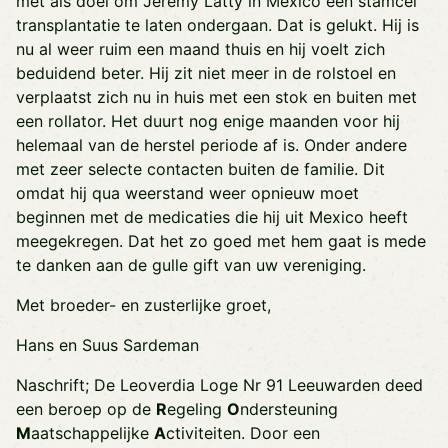
met als doel om Jeremy Latty in Mexico een stamcel
transplantatie te laten ondergaan. Dat is gelukt. Hij is
nu al weer ruim een maand thuis en hij voelt zich
beduidend beter. Hij zit niet meer in de rolstoel en
verplaatst zich nu in huis met een stok en buiten met
een rollator. Het duurt nog enige maanden voor hij
helemaal van de herstel periode af is. Onder andere
met zeer selecte contacten buiten de familie. Dit
omdat hij qua weerstand weer opnieuw moet
beginnen met de medicaties die hij uit Mexico heeft
meegekregen. Dat het zo goed met hem gaat is mede
te danken aan de gulle gift van uw vereniging.
Met broeder- en zusterlijke groet,
Hans en Suus Sardeman
Naschrift; De Leoverdia Loge Nr 91 Leeuwarden deed
een beroep op de
R
egeling
O
ndersteuning
M
aatschappelijke
A
ctiviteiten. Door een